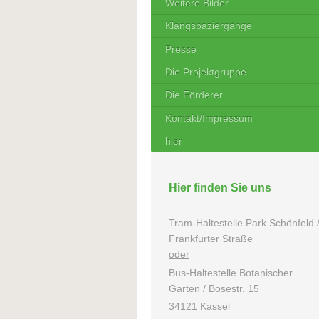
Weitere Bilder
Klangspaziergänge
Presse
Die Projektgruppe
Die Förderer
Kontakt/Impressum
hier
Hier finden Sie uns
Tram-Haltestelle Park Schönfeld 
Frankfurter Straße
oder
Bus-Haltestelle Botanischer
Garten / Bosestr. 15
34121 Kassel