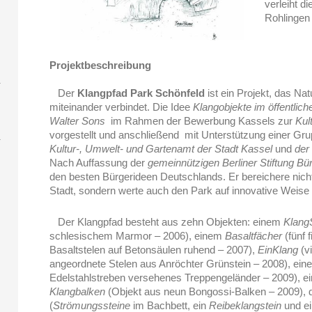
verleiht d
Rohlingen 
Projektbeschreibung
Der
Klangpfad Park Schönfeld
ist ein Projekt, das N
miteinander verbindet. Die Idee
Klangobjekte im öffentli
Walter Sons
im Rahmen der Bewerbung Kassels zur
Kul
vorgestellt und anschließend mit Unterstützung einer Grup
Kultur-, Umwelt- und Gartenamt der Stadt Kassel
und
der
Nach Auffassung der
gemeinnützigen Berliner Stiftung
Bü
den besten Bürgerideen Deutschlands. Er bereichere nicht
Stadt, sondern werte auch den Park auf innovative Weise 
Der Klangpfad besteht aus zehn Objekten: einem
Klang
schlesischem Marmor – 2006), einem
Basaltfächer
(fünf 
Basaltstelen auf Betonsäulen ruhend – 2007),
EinKlang
(v
angeordnete Stelen aus Anröchter Grünstein – 2008), ei
Edelstahlstreben versehenes Treppengeländer – 2009), 
Klangbalken
(Objekt aus neun Bongossi-Balken – 2009),
(
Strömungssteine
im Bachbett, ein
Reibeklangstein
und e