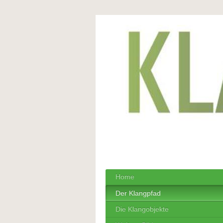
Home
Der Klangpfad
Die Klangobjekte