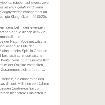
ylophon
(sieben auf jeweils zwei
s im Park gefällt wird, kehrt
Klangpyramide
(waagerecht an
estigte Klanghölzer – 2019/20).
rn sensibel in den jeweiligen
t hervor. Sie dienen dem Ziel,
 musikalische
nge der Natur (Vogelgezwitscher,
und lassen so Orte der
Aktionen beim Spiel in Gruppen
chkeit, sich auf musikalische
d
Walter Sons
durch unentgeltlich
chtum der Objekte entdecken,
s Zusammenspiels erfahren ...
teinalt‘, sie erinnern an den
r, die seit Millionen von Jahren
 dessen
Erfahrungsfeld zur
erden hier tiefere Einsichten in