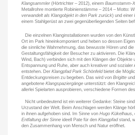
Klangsammler
(Hörtrichter – 2012), einem
Baumstamm-X
Metallrohre montierte Robinienstämme – 2014 – Motto:
Wa
verwandelt als Klangobjekt in den Park zurück
) und einer
einem Stahlgerüst an zwei gegenüberliegenden Seiten bef
Die einzelnen Klanginstallationen wurden von den Künstle
Ort im Park hineinkomponiert und heben so dessen Eigenar
die sinnliche Wahrnehmung, das bewusste Hören und die
Gestaltungsfähigkeit der Besucher zu aktivieren. Die Klä
Wind, Bach) verbinden sich mit den Klängen der Objekte 
Entspannung und Ruhe, aber auch kreativer und sozialer 
entstehen. Der
Klangpfad Park Schönfeld
bietet die Mögli
Entdeckungsreisen zu begeben. Das wird von
Brigitte
un
angebotene
Klangspaziergänge
unterstützt: den Klangrei
allerlei Spielarten ausprobieren, verschiedene Formen de
Nicht unbedeutend ist ein weiterer Gedanke: Steine sind ‚s
Urzustand der Welt. Beim Anschlagen werden Klänge hörba
in ihnen aufgehoben sind. Im Sinne von
Hugo Kükelhaus
,
Entfaltung der Sinne
ideell Pate für den
Klangpfad
stand, w
den Zusammenhang von Mensch und Natur eröffnet.