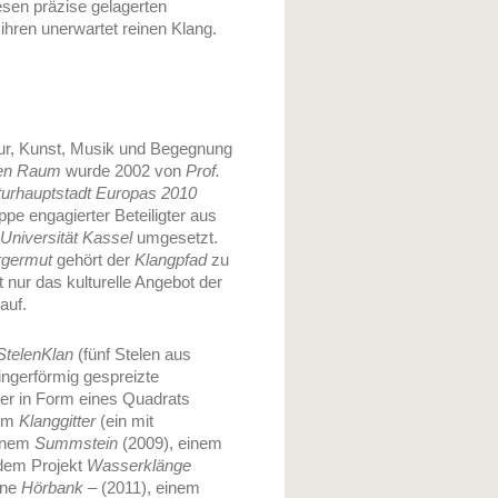
iesen präzise gelagerten
ihren unerwartet reinen Klang.
atur, Kunst, Musik und Begegnung
chen Raum
wurde 2002 von
Prof.
turhauptstadt Europas 2010
pe engagierter Beteiligter aus
 Universität Kassel
umgesetzt.
rgermut
gehört der
Klangpfad
zu
 nur das kulturelle Angebot der
auf.
StelenKlan
(fünf Stelen aus
fingerförmig gespreizte
ier in Form eines Quadrats
nem
Klanggitter
(ein mit
einem
Summstein
(2009), einem
 dem Projekt
Wasserklänge
ine
Hörbank
– (2011), einem